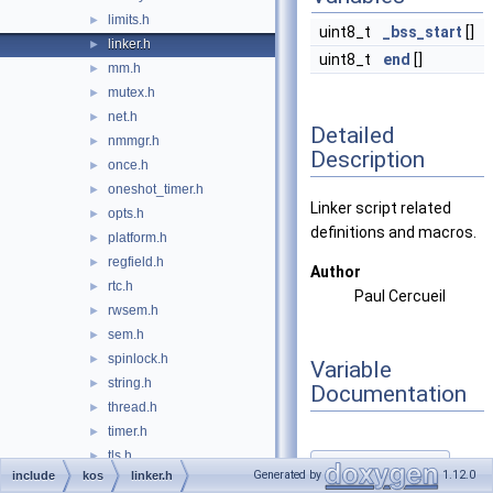
limits.h
►
uint8_t
_bss_start
[]
linker.h
►
uint8_t
end
[]
mm.h
►
mutex.h
►
net.h
►
Detailed
nmmgr.h
►
Description
once.h
►
oneshot_timer.h
►
Linker script related
opts.h
►
definitions and macros.
platform.h
►
regfield.h
►
Author
rtc.h
►
Paul Cercueil
rwsem.h
►
sem.h
►
spinlock.h
►
Variable
string.h
►
Documentation
thread.h
►
timer.h
►
tls.h
►
_bss_start
◆
Generated by
1.12.0
include
kos
linker.h
udiv.h
►