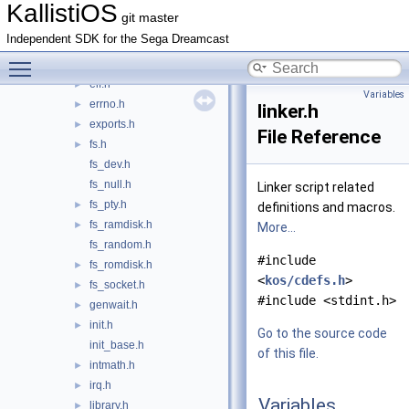
cdefs.h
►
KallistiOS
git master
cond.h
►
Independent SDK for the Sega Dreamcast
dbgio.h
►
Toggle main menu visibility
dbglog.h
►
elf.h
►
Variables
errno.h
►
linker.h
exports.h
►
File Reference
fs.h
►
fs_dev.h
fs_null.h
Linker script related
fs_pty.h
►
definitions and macros.
fs_ramdisk.h
►
More...
fs_random.h
#include
fs_romdisk.h
►
<
kos/cdefs.h
>
fs_socket.h
►
#include <stdint.h>
genwait.h
►
init.h
►
Go to the source code
init_base.h
of this file.
intmath.h
►
irq.h
►
Variables
library.h
►