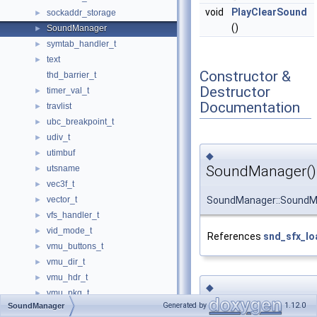
void
PlayClearSound
sockaddr_storage
►
()
SoundManager
►
symtab_handler_t
►
text
►
Constructor &
thd_barrier_t
Destructor
timer_val_t
►
Documentation
travlist
►
ubc_breakpoint_t
►
udiv_t
►
utimbuf
►
◆
SoundManager()
utsname
►
vec3f_t
►
SoundManager::SoundM
vector_t
►
vfs_handler_t
►
vid_mode_t
►
References
snd_sfx_lo
vmu_buttons_t
►
vmu_dir_t
►
vmu_hdr_t
►
◆
vmu_pkg_t
►
~SoundManager
Generated by
1.12.0
SoundManager
vmu_root_t
►