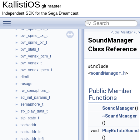
pvr_poly_hdr_mode1_t
►
KallistiOS
git master
pvr_poly_hdr_mode2_t
►
Independent SDK for the Sega Dreamcast
pvr_poly_hdr_mode3_t
►
Toggle main menu visibility
pvr_poly_hdr_t
►
pvr_sprite_col_t
►
Public Member Func
pvr_sprite_cxt_t
►
SoundManager
pvr_sprite_txr_t
►
Class Reference
pvr_stats_t
►
pvr_vertex_pcm_t
►
pvr_vertex_t
►
#include
pvr_vertex_tpcm_t
►
<
soundManager.h
>
rlimit
►
rusage
►
Public Member
rw_semaphore_t
►
Functions
sd_init_params_t
►
semaphore_t
►
SoundManager
()
sfx_play_data_t
►
~SoundManager
sip_state_t
►
()
sockaddr
►
void
PlayRotateSound
sockaddr_in
►
()
sockaddr_in6
►