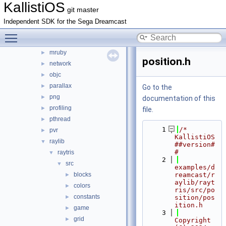
KallistiOS
maple
►
git master
micropython
►
Independent SDK for the Sega Dreamcast
mie
►
Toggle main menu visibility
modem
►
mruby
►
position.h
network
►
objc
►
parallax
►
Go to the
png
►
documentation of this
profiling
►
file.
pthread
►
    1
/* 
pvr
►
KallistiOS 
raylib
▼
##version#
#
raytris
▼
    2
src
▼
examples/d
blocks
reamcast/r
►
aylib/rayt
colors
►
ris/src/po
constants
►
sition/pos
ition.h
game
►
    3
grid
►
Copyright 