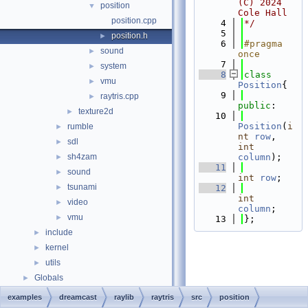
(C) 2024 
position
▼
Cole Hall
position.cpp
    4
*/
    5
position.h
►
    6
#pragma 
sound
►
once
    7
system
►
    8
class 
vmu
►
Position
{
    9
raytris.cpp
►
public
:
texture2d
►
   10
Position
(
i
rumble
►
nt
row
, 
sdl
►
int
sh4zam
column
);
►
   11
sound
►
int
row
;
tsunami
►
   12
int
video
►
column
;
vmu
►
   13
};
include
►
kernel
►
utils
►
Globals
►
examples
dreamcast
raylib
raytris
src
position